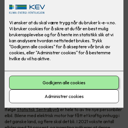
2 av 3 nye personbiler er elbil
Ifølge
Statistisk Sentralbyrå
er hele to av tre nye personbiler
elbil. Bilene med elektrisk motor har fått et kraftig innhugg i
det ganske land, og flere skal det bli. I 2021 vokste antall
elbiler med 36 prosent, og ingenting indikerer at denne