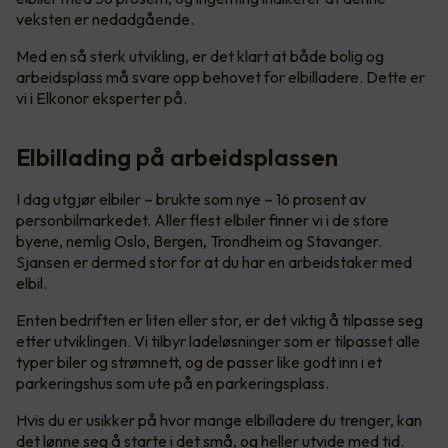
veksten er nedadgående.
Med en så sterk utvikling, er det klart at både bolig og
arbeidsplass må svare opp behovet for elbilladere. Dette er
vi i Elkonor eksperter på.
Elbillading på arbeidsplassen
I dag utgjør elbiler – brukte som nye – 16 prosent av
personbilmarkedet. Aller flest elbiler finner vi i de store
byene, nemlig Oslo, Bergen, Trondheim og Stavanger.
Sjansen er dermed stor for at du har en arbeidstaker med
elbil.
Enten bedriften er liten eller stor, er det viktig å tilpasse seg
etter utviklingen. Vi tilbyr ladeløsninger som er tilpasset alle
typer biler og strømnett, og de passer like godt inn i et
parkeringshus som ute på en parkeringsplass.
Hvis du er usikker på hvor mange elbilladere du trenger, kan
det lønne seg å starte i det små, og heller utvide med tid.