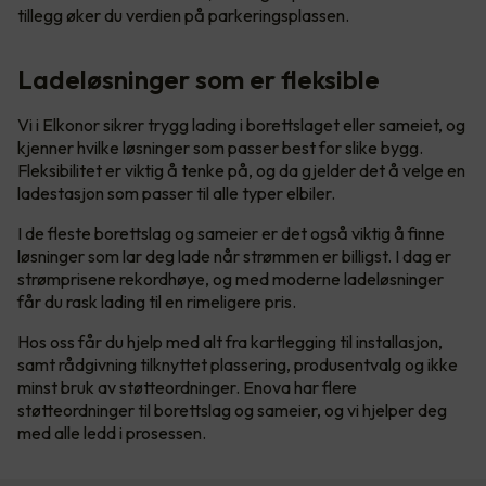
tillegg øker du verdien på parkeringsplassen.
Ladeløsninger som er fleksible
Vi i Elkonor sikrer trygg lading i borettslaget eller sameiet, og
kjenner hvilke løsninger som passer best for slike bygg.
Fleksibilitet er viktig å tenke på, og da gjelder det å velge en
ladestasjon som passer til alle typer elbiler.
I de fleste borettslag og sameier er det også viktig å finne
løsninger som lar deg lade når strømmen er billigst. I dag er
strømprisene rekordhøye, og med moderne ladeløsninger
får du rask lading til en rimeligere pris.
Hos oss får du hjelp med alt fra kartlegging til installasjon,
samt rådgivning tilknyttet plassering, produsentvalg og ikke
minst bruk av støtteordninger. Enova har flere
støtteordninger til borettslag og sameier, og vi hjelper deg
med alle ledd i prosessen.