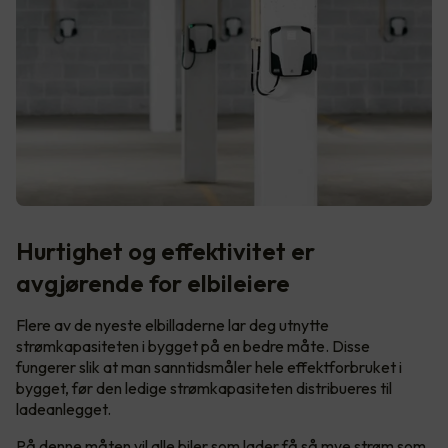
Hurtighet og effektivitet er
avgjørende for elbileiere
Flere av de nyeste elbilladerne lar deg utnytte
strømkapasiteten i bygget på en bedre måte. Disse
fungerer slik at man sanntidsmåler hele effektforbruket i
bygget, før den ledige strømkapasiteten distribueres til
ladeanlegget.
På denne måten vil alle biler som lader få så mye strøm som