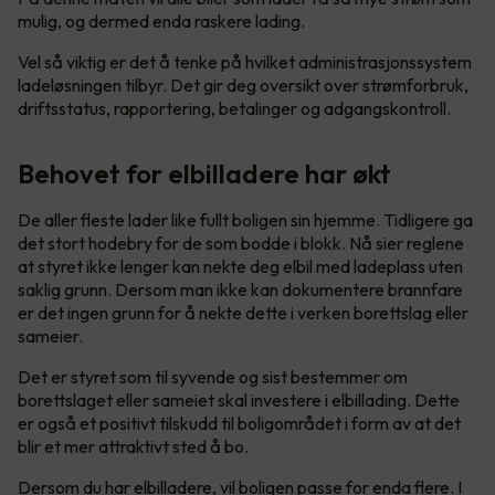
mulig, og dermed enda raskere lading.
Vel så viktig er det å tenke på hvilket administrasjonssystem
ladeløsningen tilbyr. Det gir deg oversikt over strømforbruk,
driftsstatus, rapportering, betalinger og adgangskontroll.
Behovet for elbilladere har økt
De aller fleste lader like fullt boligen sin hjemme. Tidligere ga
det stort hodebry for de som bodde i blokk. Nå sier reglene
at styret ikke lenger kan nekte deg elbil med ladeplass uten
saklig grunn. Dersom man ikke kan dokumentere brannfare
er det ingen grunn for å nekte dette i verken borettslag eller
sameier.
Det er styret som til syvende og sist bestemmer om
borettslaget eller sameiet skal investere i elbillading. Dette
er også et positivt tilskudd til boligområdet i form av at det
blir et mer attraktivt sted å bo.
Dersom du har elbilladere, vil boligen passe for enda flere. I