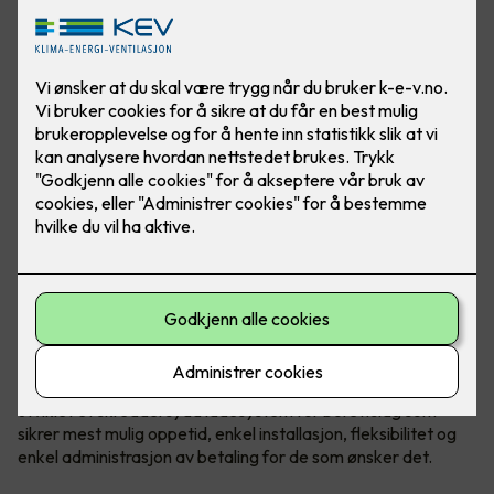
Bilde: Easee. Flere laderoboter kan kobles sammen
Det er mye å sette seg inn i og mange valg som skal tas
både av styret og generalforsamling.
Norske Easee
har
utviklet et skreddersydd ladesystem for borettslag som
sikrer mest mulig oppetid, enkel installasjon, fleksibilitet og
enkel administrasjon av betaling for de som ønsker det.