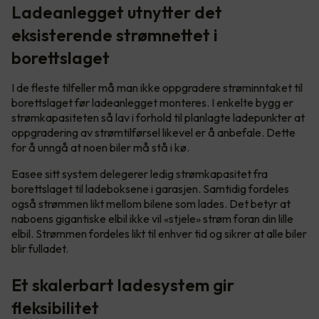
Ladeanlegget utnytter det
eksisterende strømnettet i
borettslaget
I de fleste tilfeller må man ikke oppgradere strøminntaket til
borettslaget før ladeanlegget monteres. I enkelte bygg er
strømkapasiteten så lav i forhold til planlagte ladepunkter at
oppgradering av strømtilførsel likevel er å anbefale. Dette
for å unngå at noen biler må stå i kø.
Easee sitt system delegerer ledig strømkapasitet fra
borettslaget til ladeboksene i garasjen. Samtidig fordeles
også strømmen likt mellom bilene som lades. Det betyr at
naboens gigantiske elbil ikke vil «stjele» strøm foran din lille
elbil. Strømmen fordeles likt til enhver tid og sikrer at alle biler
blir fulladet.
Et skalerbart ladesystem gir
fleksibilitet