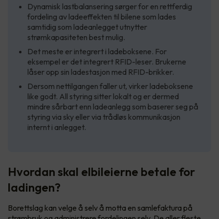
Dynamisk lastbalansering sørger for en rettferdig
fordeling av ladeeffekten til bilene som lades
samtidig som ladeanlegget utnytter
strømkapasiteten best mulig.
Det meste er integrert i ladeboksene. For
eksempel er det integrert RFID-leser. Brukerne
låser opp sin ladestasjon med RFID-brikker.
Dersom nettilgangen faller ut, virker ladeboksene
like godt. All styring sitter lokalt og er dermed
mindre sårbart enn ladeanlegg som baserer seg på
styring via sky eller via trådløs kommunikasjon
internt i anlegget.
Hvordan skal elbileierne betale for
ladingen?
Borettslag kan velge å selv å motta en samlefaktura på
strømbruk og administrere fordelingen selv. De aller fleste