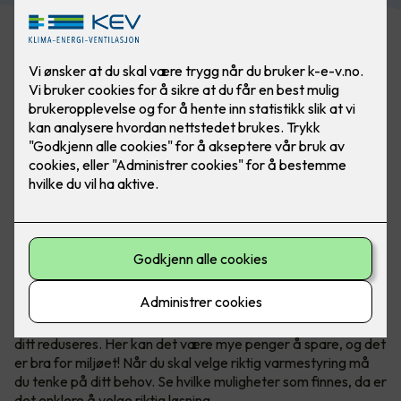
Smart varmestyring via mobilen. Foto: Micro Matic
Reduser energiforbruket
Moderne varmestyring
gjør det mulig å regulere varmen
etter ditt behov, slik at strømkostnadene og energiforbruket
ditt reduseres. Her kan det være mye penger å spare, og det
er bra for miljøet! Når du skal velge riktig varmestyring må
du tenke på ditt behov. Se hvilke muligheter som finnes, da er
det enklere å velge riktig løsning.