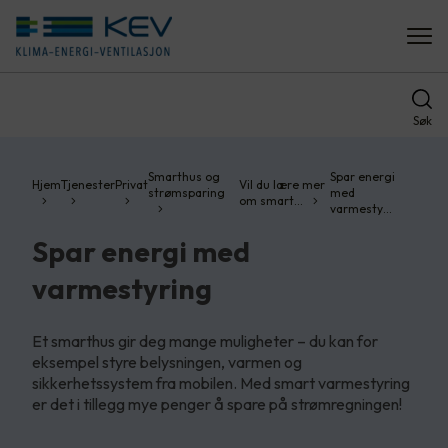
Søk
Smarthus og
Spar energi
Hjem
Tjenester
Privat
Vil du lære mer
strømsparing
med
om smart…
varmesty…
Spar energi med
varmestyring
Et smarthus gir deg mange muligheter – du kan for
eksempel styre belysningen, varmen og
sikkerhetssystem fra mobilen. Med smart varmestyring
er det i tillegg mye penger å spare på strømregningen!