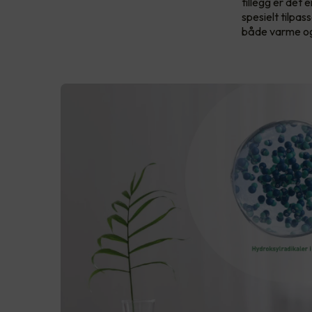
tillegg er det
spesielt tilpas
både varme og 