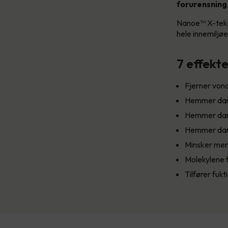
forurensning
Nanoe™ X-tekn
hele innemiljøe
7 effekt
Fjerner vond
Hemmer dann
Hemmer dan
Hemmer dann
Minsker meng
Molekylene f
Tilfører fukt