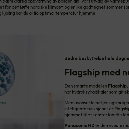
 en bærekraftig oppvarming av boligen din. Vårt utvalg av varmep
set for det tøffe nordiske klimaet, og er like godt egnet sommer s
kjøling har du alltid optimal temperatur hjemme.
Bedre beskyttelse hele døgn
Flagship med n
Den smarte modellen
Flagship
,
har hydroksylradikaler som gir e
Med avanserte betjeningsmulighe
intelligente funksjoner er Flagshi
hjemmet til et komfortabelt ste
Panasonic HZ
er den nyeste mod