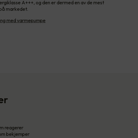
nergiklasse A+++, og den er dermed en av de mest
på markedet.
ming med varmepumpe
er
som reagerer
 som bekjemper