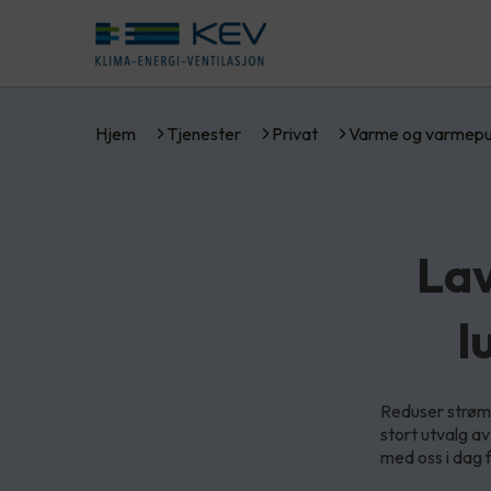
Hjem
Tjenester
Privat
Varme og varmep
La
l
Reduser strø
stort utvalg av
med oss i dag 