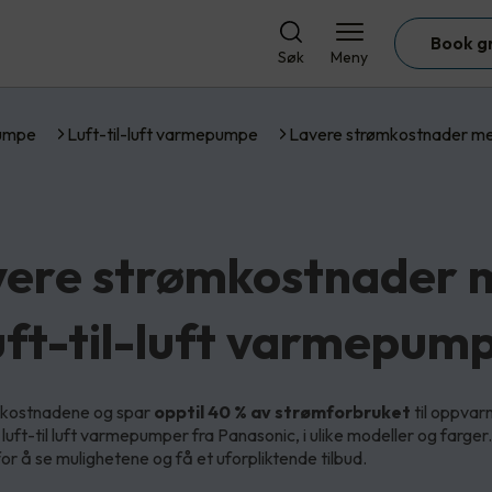
Book g
Søk
Meny
umpe
Luft-til-luft varmepumpe
Lavere strømkostnader m
vere strømkostnader 
uft-til-luft varmepum
mkostnadene og spar
opptil 40 % av strømforbruket
til oppvarm
 luft-til luft varmepumper fra Panasonic, i ulike modeller og farger
for å se mulighetene og få et uforpliktende tilbud.