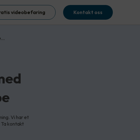
ratis videobefaring
Kontakt oss
e…
med
pe
ing. Vi har et
. Ta kontakt