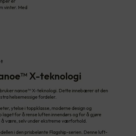
umper er
om vinter. Med
et
anoe™ X-teknologi
 bruker nanoe™ X-teknologi. Dette innebærer at den
kstra helsemessige fordeler.
ter, ytelse i toppklasse, moderne design og
p laget for å rense luften innendørs og for å gjøre
d å være, selv under ekstreme værforhold.
ellen i den prisbelønte Flagship-serien. Denne luft-