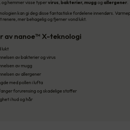
, og hemmer visse typer
virus
,
bakterier, mugg
og
allergener
.
ologien kan gi deg disse fantastiske fordelene innendørs. Varm
t renere, mer behagelig og fjerner vond lukt.
er av nanoe™ X-teknologi
 lukt
elsen av bakterier og virus
nelsen av mugg
elsen av allergener
de med pollen i lufta
anger forurensing og skadelige stoffer
ighet i hud og hår