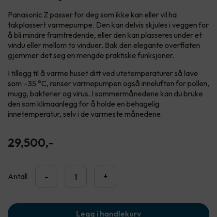
Panasonic Z passer for deg som ikke kan eller vil ha
takplassert varmepumpe. Den kan delvis skjules i veggen for
å bli mindre framtredende, eller den kan plasseres under et
vindu eller mellom to vinduer. Bak den elegante overflaten
gjemmer det seg en mengde praktiske funksjoner.
I tillegg til å varme huset ditt ved utetemperaturer så lave
som –35 °C, renser varmepumpen også inneluften for pollen,
mugg, bakterier og virus. I sommermånedene kan du bruke
den som klimaanlegg for å holde en behagelig
innetemperatur, selv i de varmeste månedene.
29,500
,-
Antall
-
+
Legg i handlekurv