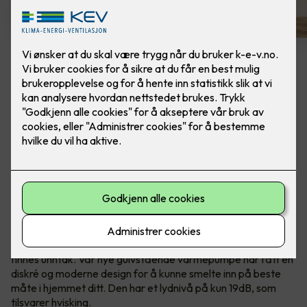
Panasonic Varmepumpe
Gulvmodell Z25UFEA -
m/montering
Varmepumpen som har alt du trenger! Modellen
har energiklasse A++, lavt støynivå på 19dB og
innebygget Nanoe™X luft rensesystem.
Varmepumper er som regel ingen pryd i hjemmet. Men det
finnes unntak. Vår nye gulvstående varmepumpe har fått en
diskré og moderne design for å kunne smelte inn på beste
måte i hjemmet ditt. Den har et lydnivå på kun 19dB, som
tilsvarer hvisking.