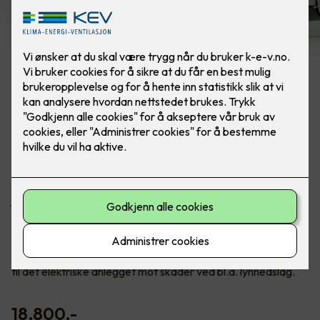
Rehabilitering av sikringsskap
Ferdig montert rehab sikringsskap m/ innmat.
Boligskap IT 50A 12 kurser.
Når du bytter ut innmaten i sikringsskapet ditt får du
jordfeilautomater på alle kurser, og hever dermed
sikkerhetsnivået for deg og ditt hjem betydelig.
Det følger også med et overspenningsvern i pakken.
Overspenningsvern skal beskytte apparater og utstyr koblet
til det elektriske anlegget mot skader ved bl.a. lynnedslag.
18,800
,-