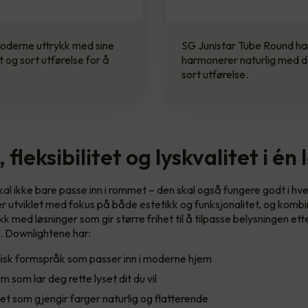
moderne uttrykk med sine
SG Junistar Tube Round har
it og sort utførelse for å
harmonerer naturlig med de 
sort utførelse.
 fleksibilitet og lyskvalitet i én
kal ikke bare passe inn i rommet – den skal også fungere godt i h
er utviklet med fokus på både estetikk og funksjonalitet, og kombi
k med løsninger som gir større frihet til å tilpasse belysningen e
. Downlightene har:
rdisk formspråk som passer inn i moderne hjem
 som lar deg rette lyset dit du vil
tet som gjengir farger naturlig og flatterende