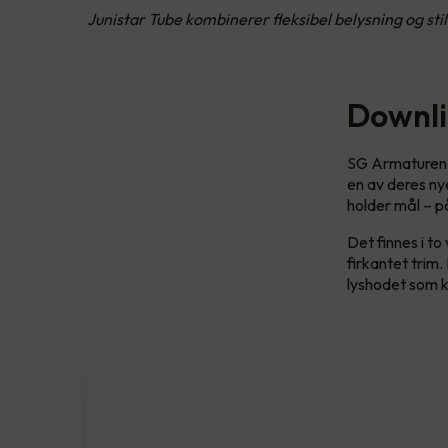
Junistar Tube kombinerer fleksibel belysning og stilr
Downli
SG Armaturen e
en av deres nye
holder mål – på
Det finnes i t
firkantet trim
lyshodet som k