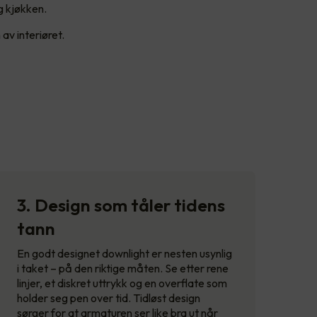
g kjøkken.
av interiøret.
3. Design som tåler tidens
tann
En godt designet downlight er nesten usynlig
i taket – på den riktige måten. Se etter rene
linjer, et diskret uttrykk og en overflate som
holder seg pen over tid. Tidløst design
sørger for at armaturen ser like bra ut når