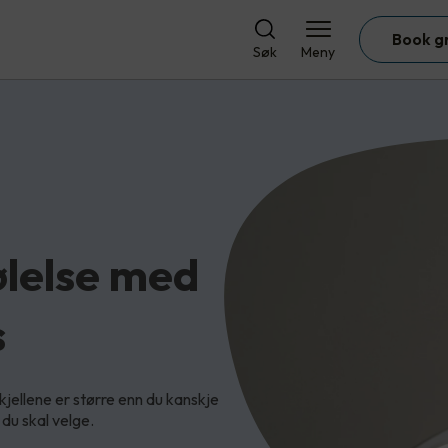
Book g
Søk
Meny
lelse med
s
ellene er større enn du kanskje
 du skal velge.