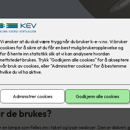
n av de tingene som virkelig løfter et rom. Det kan også ødelegge
et hvis du velger feil. Når du pusser opp eller renoverer, er det lett
ter og møbler, mens lyset ofte havner nederst på lista. Det er synd, 
aktisk det som binder alt sammen.
egentlig en downlight – og i hvi
r de brukes?
 en lampe som felles inn i taket og lyser nedover. Den er diskret, gi