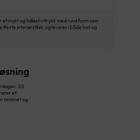
 et mykt og tidløst uttrykk med rund form som
fleste interiørstiler, og leveres i både hvit og
 løsning
verdagen. SG
nerer et
tter rommet og