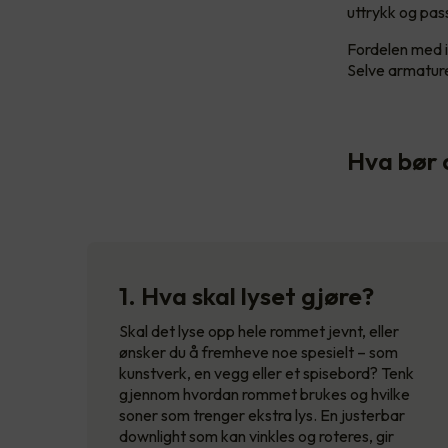
uttrykk og pass
Fordelen med i
Selve armaturet
Hva bør 
1. Hva skal lyset gjøre?
Skal det lyse opp hele rommet jevnt, eller
ønsker du å fremheve noe spesielt – som
kunstverk, en vegg eller et spisebord? Tenk
gjennom hvordan rommet brukes og hvilke
soner som trenger ekstra lys. En justerbar
downlight som kan vinkles og roteres, gir