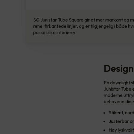
SG Junistar Tube Square gir et mer markant og 
rene, firkantede linjer, og er tilgjengelig i både hv
passe ulike interiører.
Design,
En downlight s
Junistar Tube 
moderne uttryk
behovene dine
Stilrent, no
Justerbar arm
Høy lyskvali