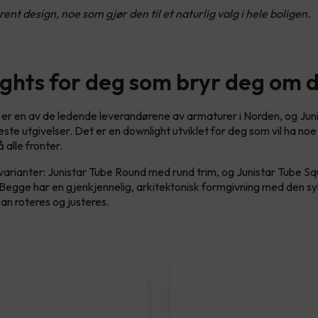
ent design, noe som gjør den til et naturlig valg i hele boligen.
ghts for deg som bryr deg om 
r en av de ledende leverandørene av armaturer i Norden, og Juni
ste utgivelser. Det er en downlight utviklet for deg som vil ha noe
 alle fronter.
o varianter: Junistar Tube Round med rund trim, og Junistar Tube 
. Begge har en gjenkjennelig, arkitektonisk formgivning med den sy
an roteres og justeres.