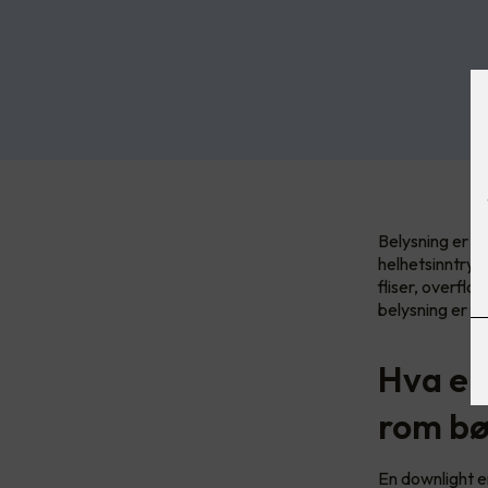
Belysning er e
helhetsinntrykk
fliser, overfla
belysning er f
Hva er 
rom bø
En downlight er